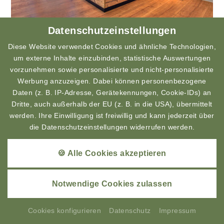
Datenschutzeinstellungen
Appartement mit Terrasse
Diese Website verwendet Cookies und ähnliche Technologien,
um externe Inhalte einzubinden, statistische Auswertungen
1
-
6
Personen
,
ca.
70
m²
vorzunehmen sowie personalisierte und nicht-personalisierte
Werbung anzuzeigen. Dabei können personenbezogene
Ausstattung anzeigen
Daten (z. B. IP-Adresse, Gerätekennungen, Cookie-IDs) an
ANFRAGEN
BUCHEN
Dritte, auch außerhalb der EU (z. B. in die USA), übermittelt
werden. Ihre Einwilligung ist freiwillig und kann jederzeit über
die Datenschutzeinstellungen widerrufen werden.
Ganzjährig
🍪 Alle Cookies akzeptieren
Ohne Verpflegung
07.01. - 
21.12.2026
Notwendige Cookies zulassen
pro Nacht
€ 135,-
2
Personen
pro Nacht
Cookies konfigurieren
Datenschutz
Impressum
pro Nacht