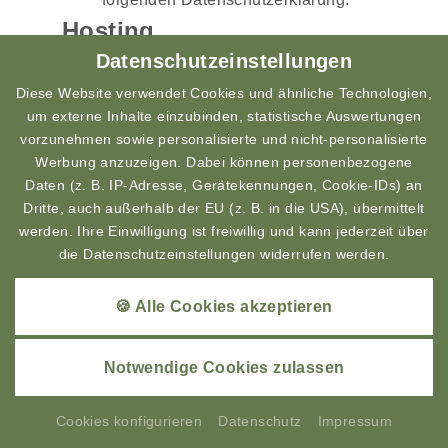
Hosting
Datenschutzeinstellungen
Externes Hosting
Diese Website wird extern gehostet. Die
Diese Website verwendet Cookies und ähnliche Technologien,
um externe Inhalte einzubinden, statistische Auswertungen
personenbezogenen Daten, die auf dieser
vorzunehmen sowie personalisierte und nicht-personalisierte
Website erfasst werden, werden auf den
Werbung anzuzeigen. Dabei können personenbezogene
Servern des Hosters / der Hoster
Daten (z. B. IP-Adresse, Gerätekennungen, Cookie-IDs) an
gespeichert. Hierbei kann es sich v. a. um
Dritte, auch außerhalb der EU (z. B. in die USA), übermittelt
IP-Adressen, Kontaktanfragen, Meta- und
werden. Ihre Einwilligung ist freiwillig und kann jederzeit über
Kommunikationsdaten, Vertragsdaten,
die Datenschutzeinstellungen widerrufen werden.
Kontaktdaten, Namen, Websitezugriffe und
sonstige Daten, die über eine Website
🍪 Alle Cookies akzeptieren
generiert werden, handeln.
Das externe Hosting erfolgt zum Zwecke
Notwendige Cookies zulassen
der Vertragserfüllung gegenüber unseren
potenziellen und bestehenden Kunden
Cookies konfigurieren
Datenschutz
Impressum
(Art. 6 Abs. 1 lit. b DSGVO) und im