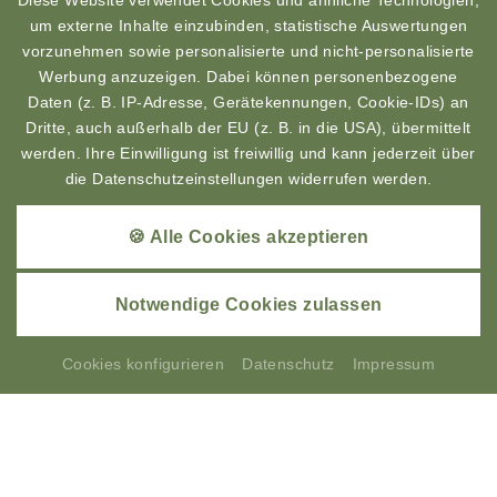
Diese Website verwendet Cookies und ähnliche Technologien,
Wald
. Es warten erlebnisreiche Wanderungen,
um externe Inhalte einzubinden, statistische Auswertungen
Radtouren und weitere Aktivitäten durch den
vorzunehmen sowie personalisierte und nicht-personalisierte
Bayerischen Wald auf Sie. Auch im Winter gibt es
Werbung anzuzeigen. Dabei können personenbezogene
viele Aktivitäten wie Langlaufen, Eislaufen und
Daten (z. B. IP-Adresse, Gerätekennungen, Cookie-IDs) an
Skifahren im Bayerischen Wald. Das ganze Jahr über
Dritte, auch außerhalb der EU (z. B. in die USA), übermittelt
gibt es zahlreiches zu erleben in Annie´s Bergwelt in
werden. Ihre Einwilligung ist freiwillig und kann jederzeit über
Bodenmais in Bayern.
die Datenschutzeinstellungen widerrufen werden.
Egal ob Urlaub zu Zweit oder Urlaub mit der Familie
🍪 Alle Cookies akzeptieren
und Haustier, unsere
Appartements in Bodenmais
im Bayerischen Wald
sind das passende
Urlaubsziel.
Notwendige Cookies zulassen
Cookies konfigurieren
Datenschutz
Impressum