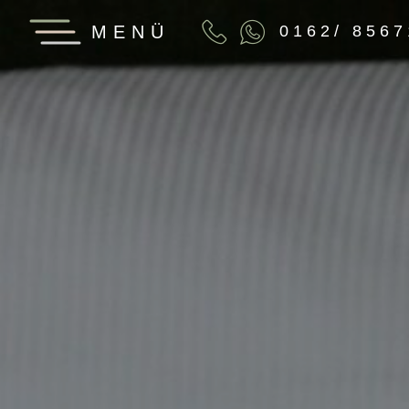
MENÜ
0162/ 856